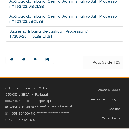
Acórdão do Tribunal Central Administrativo Sul - Processo
n.º 152/22.9 BCLSB
Acórdão do Tribunal Central Administrativo Sul - Processo
n.º 123/22.5BCLSB
Supremo Tribunal de Justiça - Processo n.º
17289/20.1T8LSB.L1.S1
Pág. 53 de 125
R. Braamcamp, n.º 12 - R/c Dto.
Acessibilidade
1250-050 LISBOA - Portugal
Termos de utilização
tad@tribunalarbitraldesporto.pt
(chamada para a rede fixa nacional)
☎ +351 218 043 067
Cookies
(chamada para a móvel nacional)
☏ +351 934 000 792
Mapa do site
NIPC: PT 513 632 590