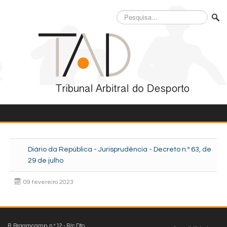
Pesquisa...
Diário da República - Jurisprudência - Decreto n.º 63, de
29 de julho
09 fevereiro 2023
R. Braamcamp, n.º 12 - R/c Dto.