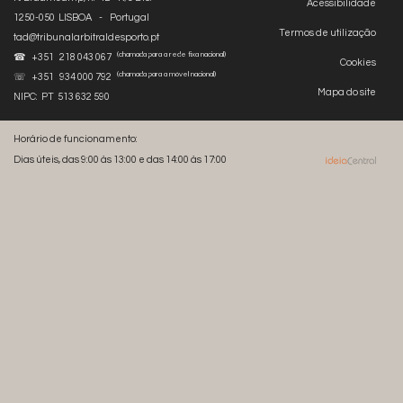
Acessibilidade
1250-050 LISBOA - Portugal
Termos de utilização
tad@tribunalarbitraldesporto.pt
(chamada para a rede fixa nacional)
☎ +351 218 043 067
Cookies
(chamada para a móvel nacional)
☏ +351 934 000 792
Mapa do site
NIPC: PT 513 632 590
Horário de funcionamento:
Dias úteis, das 9:00 às 13:00 e das 14:00 às 17:00