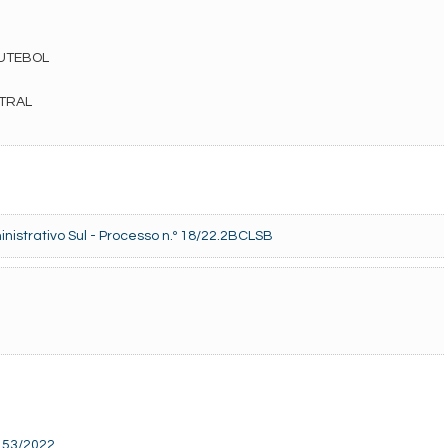
UTEBOL
ITRAL
nistrativo Sul - Processo n.º 18/22.2BCLSB
º 53/2022