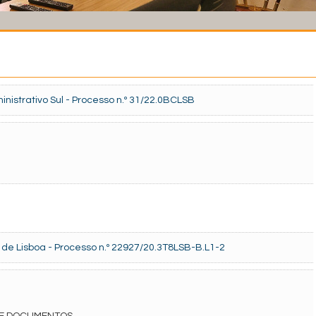
nistrativo Sul - Processo n.º 31/22.0BCLSB
de Lisboa - Processo n.º 22927/20.3T8LSB-B.L1-2