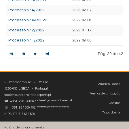
Processo n.º 5A/2022
2022-02-09
Processo n.º 4/2022
2023-02-07
Processo n.º 4A/2022
2022-02-08
Processo n.º 2/2022
2023-01-17
Processo n.º 1/2022
2022-09-06
Pág. 20 de 42
R. Braamcamp, n.º 12 - R/c Dto.
Acessibilidade
1250-050 LISBOA - Portugal
Termos de utilização
tad@tribunalarbitraldesporto.pt
(chamada para a rede fixa nacional)
☎ +351 218 043 067
Cookies
(chamada para a móvel nacional)
☏ +351 934 000 792
Mapa do site
NIPC: PT 513 632 590
Horário de funcionamento: