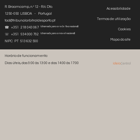
R. Braamcamp, n.º 12 - R/c Dto.
Acessibilidade
1250-050 LISBOA - Portugal
Termos de utilização
tad@tribunalarbitraldesporto.pt
(chamada para a rede fixa nacional)
☎ +351 218 043 067
Cookies
(chamada para a móvel nacional)
☏ +351 934 000 792
Mapa do site
NIPC: PT 513 632 590
Horário de funcionamento:
Dias úteis, das 9:00 às 13:00 e das 14:00 às 17:00