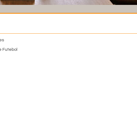
es
 Futebol