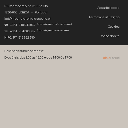
R. Braamcamp, n.º 12 - R/c Dto.
Acessibilidade
1250-050 LISBOA - Portugal
Termos de utilização
tad@tribunalarbitraldesporto.pt
(chamada para a rede fixa nacional)
☎ +351 218 043 067
Cookies
(chamada para a móvel nacional)
☏ +351 934 000 792
Mapa do site
NIPC: PT 513 632 590
Horário de funcionamento:
Dias úteis, das 9:00 às 13:00 e das 14:00 às 17:00