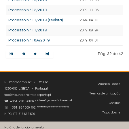
Processo n.º 13/2019
2019-11-05
Processo n.º 12/2019
2019-11-05
Processo n.º 11/2019 (revista)
2024-04-13
Processo n.º 11/2019
2019-09-24
Processo n.º 10A/2019
2019-04-01
Pág. 32 de 42
R. Braamcamp, n.º 12 - R/c Dto.
Acessibilidade
1250-050 LISBOA - Portugal
Termos de utilização
tad@tribunalarbitraldesporto.pt
(chamada para a rede fixa nacional)
☎ +351 218 043 067
Cookies
(chamada para a móvel nacional)
☏ +351 934 000 792
Mapa do site
NIPC: PT 513 632 590
Horário de funcionamento: