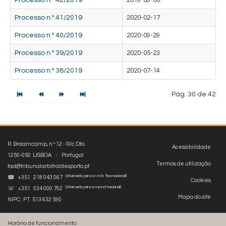
Processo n.º 42/2019
2019-08-06
Processo n.º 41/2019
2020-02-17
Processo n.º 40/2019
2020-09-29
Processo n.º 39/2019
2020-05-23
Processo n.º 38/2019
2020-07-14
Pág. 30 de 42
R. Braamcamp, n.º 12 - R/c Dto.
Acessibilidade
1250-050 LISBOA - Portugal
Termos de utilização
tad@tribunalarbitraldesporto.pt
(chamada para a rede fixa nacional)
☎ +351 218 043 067
Cookies
(chamada para a móvel nacional)
☏ +351 934 000 792
Mapa do site
NIPC: PT 513 632 590
Horário de funcionamento: