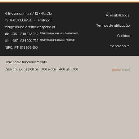
R. Braamcamp, n.º 12 - R/c Dto.
Acessibilidade
1250-050 LISBOA - Portugal
Termos de utilização
tad@tribunalarbitraldesporto.pt
(chamada para a rede fixa nacional)
☎ +351 218 043 067
Cookies
(chamada para a móvel nacional)
☏ +351 934 000 792
Mapa do site
NIPC: PT 513 632 590
Horário de funcionamento:
Dias úteis, das 9:00 às 13:00 e das 14:00 às 17:00