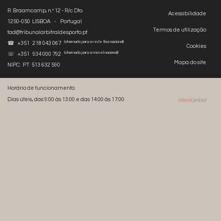
R. Braamcamp, n.º 12 - R/c Dto.
Acessibilidade
1250-050 LISBOA - Portugal
Termos de utilização
tad@tribunalarbitraldesporto.pt
(chamada para a rede fixa nacional)
☎ +351 218 043 067
Cookies
(chamada para a móvel nacional)
☏ +351 934 000 792
Mapa do site
NIPC: PT 513 632 590
Horário de funcionamento:
Dias úteis, das 9:00 às 13:00 e das 14:00 às 17:00