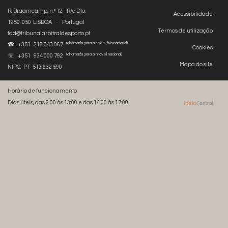
R. Braamcamp, n.º 12 - R/c Dto.
Acessibilidade
1250-050 LISBOA - Portugal
Termos de utilização
tad@tribunalarbitraldesporto.pt
(chamada para a rede fixa nacional)
☎ +351 218 043 067
Cookies
(chamada para a móvel nacional)
☏ +351 934 000 792
Mapa do site
NIPC: PT 513 632 590
Horário de funcionamento:
Dias úteis, das 9:00 às 13:00 e das 14:00 às 17:00