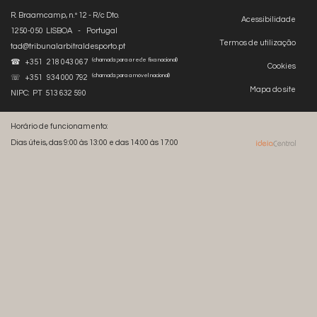
R. Braamcamp, n.º 12 - R/c Dto.
Acessibilidade
1250-050 LISBOA - Portugal
Termos de utilização
tad@tribunalarbitraldesporto.pt
(chamada para a rede fixa nacional)
☎ +351 218 043 067
Cookies
(chamada para a móvel nacional)
☏ +351 934 000 792
Mapa do site
NIPC: PT 513 632 590
Horário de funcionamento:
Dias úteis, das 9:00 às 13:00 e das 14:00 às 17:00