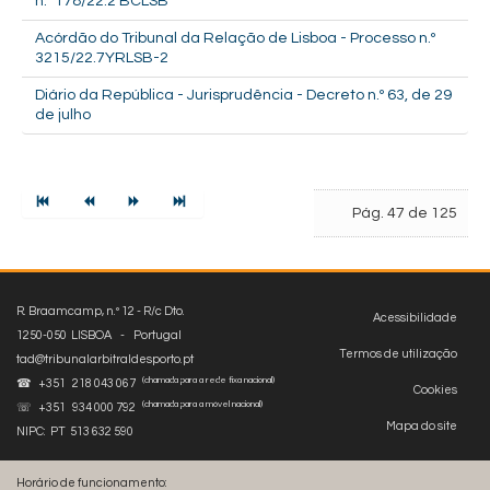
n.º 178/22.2 BCLSB
Acórdão do Tribunal da Relação de Lisboa - Processo n.º
3215/22.7YRLSB-2
Diário da República - Jurisprudência - Decreto n.º 63, de 29
de julho
Pág. 47 de 125
R. Braamcamp, n.º 12 - R/c Dto.
Acessibilidade
1250-050 LISBOA - Portugal
Termos de utilização
tad@tribunalarbitraldesporto.pt
(chamada para a rede fixa nacional)
☎ +351 218 043 067
Cookies
(chamada para a móvel nacional)
☏ +351 934 000 792
Mapa do site
NIPC: PT 513 632 590
Horário de funcionamento: