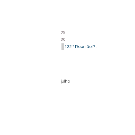
29
30
122.ª Reunião P ...
julho