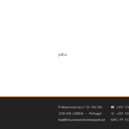
julho
R. Braamcamp, n.º 12 - R/c Dto.
☎ +351 218
1250-050 LISBOA - Portugal
☏ +351 934
tad@tribunalarbitraldesporto.pt
NIPC: PT 51