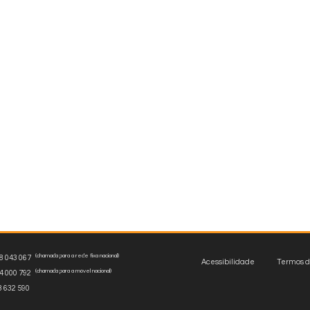
(chamada para a rede fixa nacional)
 043 067
Acessibilidade
Termos d
(chamada para a móvel nacional)
 000 792
3 632 590