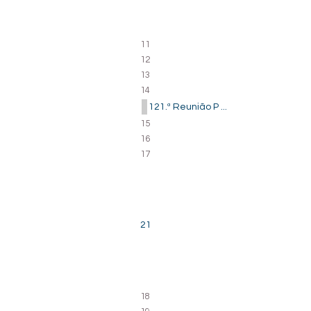
11
12
13
14
121.ª Reunião P ...
15
16
17
21
18