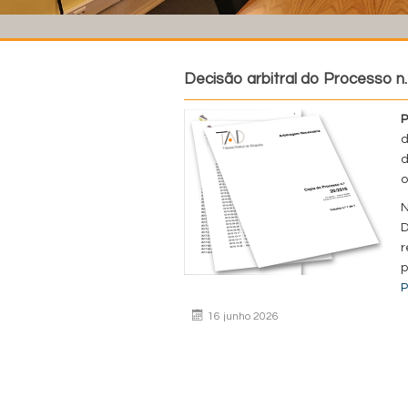
Decisão arbitral do Processo n.
P
d
d
o
N
D
r
p
P
16 junho 2026