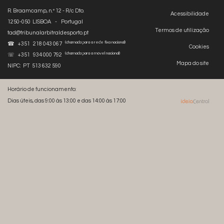
R. Braamcamp, n.º 12 - R/c Dto.
Acessibilidade
1250-050 LISBOA - Portugal
Termos de utilização
tad@tribunalarbitraldesporto.pt
(chamada para a rede fixa nacional)
☎ +351 218 043 067
Cookies
(chamada para a móvel nacional)
☏ +351 934 000 792
Mapa do site
NIPC: PT 513 632 590
Horário de funcionamento:
Dias úteis, das 9:00 às 13:00 e das 14:00 às 17:00