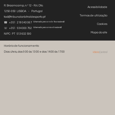
R. Braamcamp, n.º 12 - R/c Dto.
Acessibilidade
1250-050 LISBOA - Portugal
Termos de utilização
tad@tribunalarbitraldesporto.pt
(chamada para a rede fixa nacional)
☎ +351 218 043 067
Cookies
(chamada para a móvel nacional)
☏ +351 934 000 792
Mapa do site
NIPC: PT 513 632 590
Horário de funcionamento:
Dias úteis, das 9:00 às 13:00 e das 14:00 às 17:00