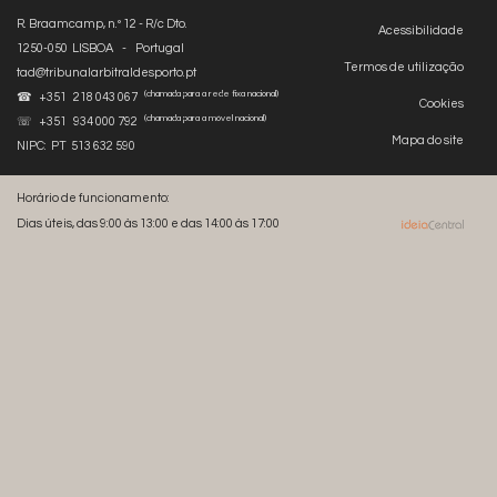
R. Braamcamp, n.º 12 - R/c Dto.
Acessibilidade
1250-050 LISBOA - Portugal
Termos de utilização
tad@tribunalarbitraldesporto.pt
(chamada para a rede fixa nacional)
☎ +351 218 043 067
Cookies
(chamada para a móvel nacional)
☏ +351 934 000 792
Mapa do site
NIPC: PT 513 632 590
Horário de funcionamento:
Dias úteis, das 9:00 às 13:00 e das 14:00 às 17:00