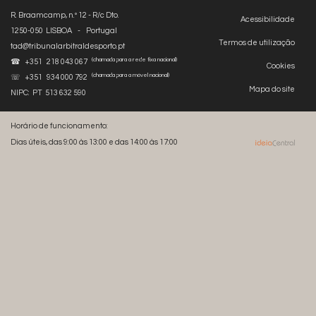
R. Braamcamp, n.º 12 - R/c Dto.
Acessibilidade
1250-050 LISBOA - Portugal
Termos de utilização
tad@tribunalarbitraldesporto.pt
(chamada para a rede fixa nacional)
☎ +351 218 043 067
Cookies
(chamada para a móvel nacional)
☏ +351 934 000 792
Mapa do site
NIPC: PT 513 632 590
Horário de funcionamento:
Dias úteis, das 9:00 às 13:00 e das 14:00 às 17:00