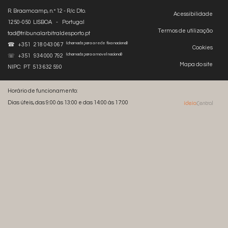
R. Braamcamp, n.º 12 - R/c Dto.
Acessibilidade
1250-050 LISBOA - Portugal
Termos de utilização
tad@tribunalarbitraldesporto.pt
(chamada para a rede fixa nacional)
☎ +351 218 043 067
Cookies
(chamada para a móvel nacional)
☏ +351 934 000 792
Mapa do site
NIPC: PT 513 632 590
Horário de funcionamento:
Dias úteis, das 9:00 às 13:00 e das 14:00 às 17:00