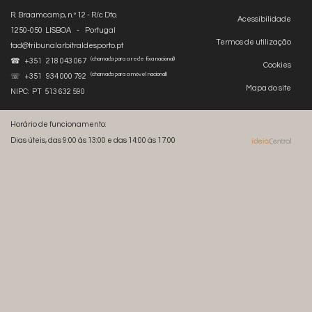
R. Braamcamp, n.º 12 - R/c Dto.
Acessibilidade
1250-050 LISBOA - Portugal
Termos de utilização
tad@tribunalarbitraldesporto.pt
(chamada para a rede fixa nacional)
☎ +351 218 043 067
Cookies
(chamada para a móvel nacional)
☏ +351 934 000 792
Mapa do site
NIPC: PT 513 632 590
Horário de funcionamento:
Dias úteis, das 9:00 às 13:00 e das 14:00 às 17:00