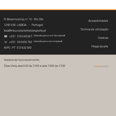
R. Braamcamp, n.º 12 - R/c Dto.
Acessibilidade
1250-050 LISBOA - Portugal
Termos de utilização
tad@tribunalarbitraldesporto.pt
(chamada para a rede fixa nacional)
☎ +351 218 043 067
Cookies
(chamada para a móvel nacional)
☏ +351 934 000 792
Mapa do site
NIPC: PT 513 632 590
Horário de funcionamento:
Dias úteis, das 9:00 às 13:00 e das 14:00 às 17:00