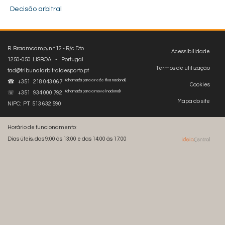
Decisão arbitral
R. Braamcamp, n.º 12 - R/c Dto.
Acessibilidade
1250-050 LISBOA - Portugal
Termos de utilização
tad@tribunalarbitraldesporto.pt
(chamada para a rede fixa nacional)
☎ +351 218 043 067
Cookies
(chamada para a móvel nacional)
☏ +351 934 000 792
Mapa do site
NIPC: PT 513 632 590
Horário de funcionamento:
Dias úteis, das 9:00 às 13:00 e das 14:00 às 17:00