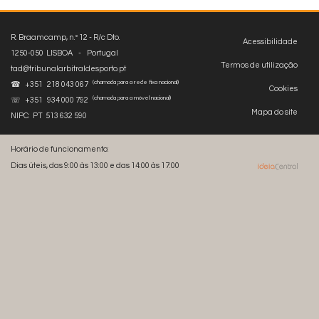
R. Braamcamp, n.º 12 - R/c Dto.
Acessibilidade
1250-050 LISBOA - Portugal
Termos de utilização
tad@tribunalarbitraldesporto.pt
(chamada para a rede fixa nacional)
☎ +351 218 043 067
Cookies
(chamada para a móvel nacional)
☏ +351 934 000 792
Mapa do site
NIPC: PT 513 632 590
Horário de funcionamento:
Dias úteis, das 9:00 às 13:00 e das 14:00 às 17:00