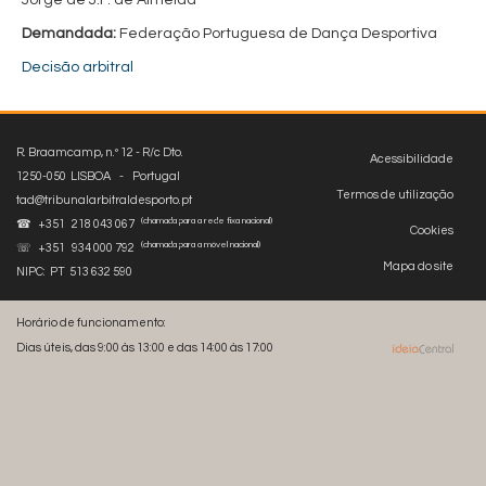
Jorge de J.F. de Almeida
Demandada:
Federação Portuguesa de Dança Desportiva
Decisão arbitral
R. Braamcamp, n.º 12 - R/c Dto.
Acessibilidade
1250-050 LISBOA - Portugal
Termos de utilização
tad@tribunalarbitraldesporto.pt
(chamada para a rede fixa nacional)
☎ +351 218 043 067
Cookies
(chamada para a móvel nacional)
☏ +351 934 000 792
Mapa do site
NIPC: PT 513 632 590
Horário de funcionamento:
Dias úteis, das 9:00 às 13:00 e das 14:00 às 17:00