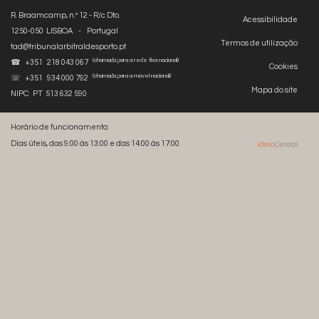
R. Braamcamp, n.º 12 - R/c Dto.
Acessibilidade
1250-050 LISBOA - Portugal
Termos de utilização
tad@tribunalarbitraldesporto.pt
(chamada para a rede fixa nacional)
☎ +351 218 043 067
Cookies
(chamada para a móvel nacional)
☏ +351 934 000 792
Mapa do site
NIPC: PT 513 632 590
Horário de funcionamento:
Dias úteis, das 9:00 às 13:00 e das 14:00 às 17:00