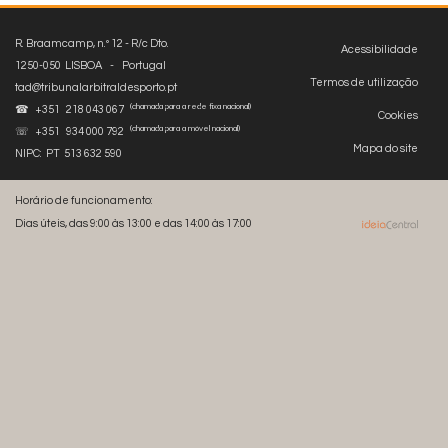
R. Braamcamp, n.º 12 - R/c Dto.
Acessibilidade
1250-050 LISBOA - Portugal
Termos de utilização
tad@tribunalarbitraldesporto.pt
(chamada para a rede fixa nacional)
☎ +351 218 043 067
Cookies
(chamada para a móvel nacional)
☏ +351 934 000 792
Mapa do site
NIPC: PT 513 632 590
Horário de funcionamento:
Dias úteis, das 9:00 às 13:00 e das 14:00 às 17:00