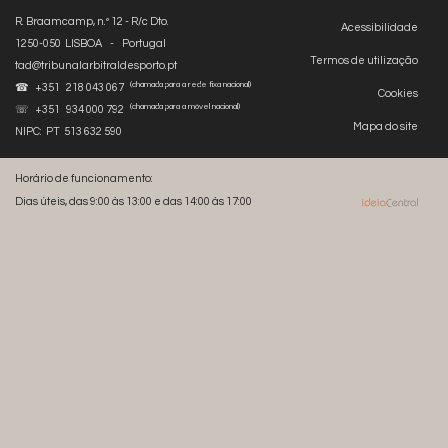
R. Braamcamp, n.º 12 - R/c Dto.
Acessibilidade
1250-050 LISBOA - Portugal
Termos de utilização
tad@tribunalarbitraldesporto.pt
(chamada para a rede fixa nacional)
☎ +351 218 043 067
Cookies
(chamada para a móvel nacional)
☏ +351 934 000 792
Mapa do site
NIPC: PT 513 632 590
Horário de funcionamento:
Dias úteis, das 9:00 às 13:00 e das 14:00 às 17:00