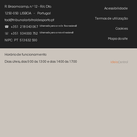
R. Braamcamp, n.º 12 - R/c Dto.
Acessibilidade
1250-050 LISBOA - Portugal
Termos de utilização
tad@tribunalarbitraldesporto.pt
(chamada para a rede fixa nacional)
☎ +351 218 043 067
Cookies
(chamada para a móvel nacional)
☏ +351 934 000 792
Mapa do site
NIPC: PT 513 632 590
Horário de funcionamento:
Dias úteis, das 9:00 às 13:00 e das 14:00 às 17:00