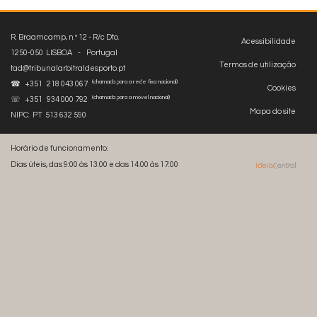
R. Braamcamp, n.º 12 - R/c Dto.
Acessibilidade
1250-050 LISBOA - Portugal
Termos de utilização
tad@tribunalarbitraldesporto.pt
(chamada para a rede fixa nacional)
☎ +351 218 043 067
Cookies
(chamada para a móvel nacional)
☏ +351 934 000 792
Mapa do site
NIPC: PT 513 632 590
Horário de funcionamento:
Dias úteis, das 9:00 às 13:00 e das 14:00 às 17:00