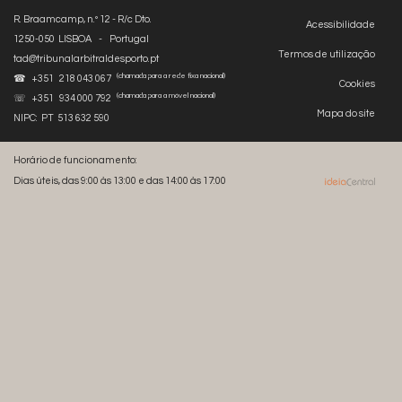
R. Braamcamp, n.º 12 - R/c Dto.
Acessibilidade
1250-050 LISBOA - Portugal
Termos de utilização
tad@tribunalarbitraldesporto.pt
(chamada para a rede fixa nacional)
☎ +351 218 043 067
Cookies
(chamada para a móvel nacional)
☏ +351 934 000 792
Mapa do site
NIPC: PT 513 632 590
Horário de funcionamento:
Dias úteis, das 9:00 às 13:00 e das 14:00 às 17:00