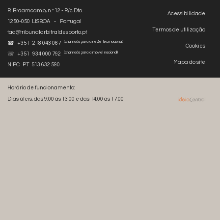
R. Braamcamp, n.º 12 - R/c Dto.
Acessibilidade
1250-050 LISBOA - Portugal
Termos de utilização
tad@tribunalarbitraldesporto.pt
(chamada para a rede fixa nacional)
☎ +351 218 043 067
Cookies
(chamada para a móvel nacional)
☏ +351 934 000 792
Mapa do site
NIPC: PT 513 632 590
Horário de funcionamento:
Dias úteis, das 9:00 às 13:00 e das 14:00 às 17:00