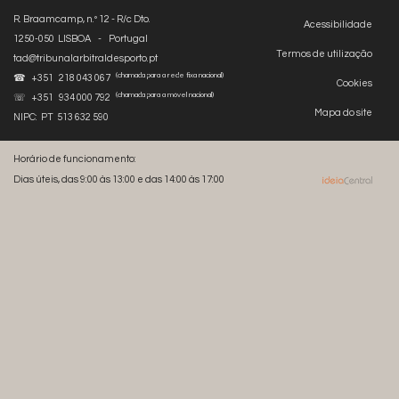
R. Braamcamp, n.º 12 - R/c Dto.
Acessibilidade
1250-050 LISBOA - Portugal
Termos de utilização
tad@tribunalarbitraldesporto.pt
(chamada para a rede fixa nacional)
☎ +351 218 043 067
Cookies
(chamada para a móvel nacional)
☏ +351 934 000 792
Mapa do site
NIPC: PT 513 632 590
Horário de funcionamento:
Dias úteis, das 9:00 às 13:00 e das 14:00 às 17:00