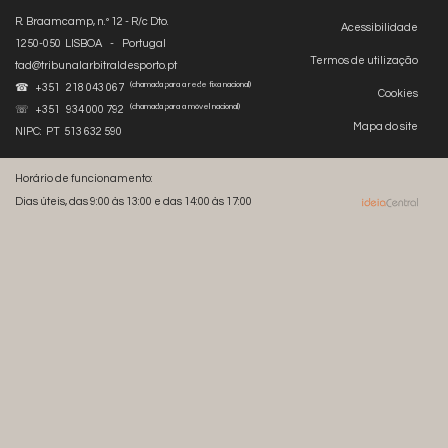
R. Braamcamp, n.º 12 - R/c Dto.
Acessibilidade
1250-050 LISBOA - Portugal
Termos de utilização
tad@tribunalarbitraldesporto.pt
(chamada para a rede fixa nacional)
☎ +351 218 043 067
Cookies
(chamada para a móvel nacional)
☏ +351 934 000 792
Mapa do site
NIPC: PT 513 632 590
Horário de funcionamento:
Dias úteis, das 9:00 às 13:00 e das 14:00 às 17:00