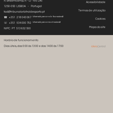
R. Braamcamp, n.º 12 - R/c Dto.
Acessibilidade
1250-050 LISBOA - Portugal
Termos de utilização
tad@tribunalarbitraldesporto.pt
(chamada para a rede fixa nacional)
☎ +351 218 043 067
Cookies
(chamada para a móvel nacional)
☏ +351 934 000 792
Mapa do site
NIPC: PT 513 632 590
Horário de funcionamento:
Dias úteis, das 9:00 às 13:00 e das 14:00 às 17:00