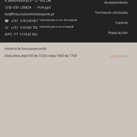
R. Braamcamp, n.º 12 - R/c Dto.
Acessibilidade
1250-050 LISBOA - Portugal
Termos de utilização
tad@tribunalarbitraldesporto.pt
(chamada para a rede fixa nacional)
☎ +351 218 043 067
Cookies
(chamada para a móvel nacional)
☏ +351 934 000 792
Mapa do site
NIPC: PT 513 632 590
Horário de funcionamento:
Dias úteis, das 9:00 às 13:00 e das 14:00 às 17:00