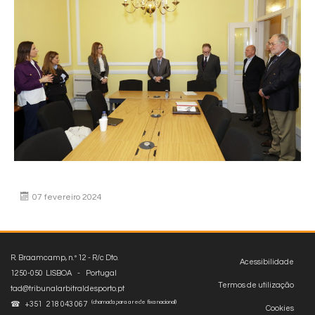
07 fevereiro 2024
R. Braamcamp, n.º 12 - R/c Dto.
Acessibilidade
1250-050 LISBOA - Portugal
Termos de utilização
tad@tribunalarbitraldesporto.pt
(chamada para a rede fixa nacional)
☎ +351 218 043 067
Cookies