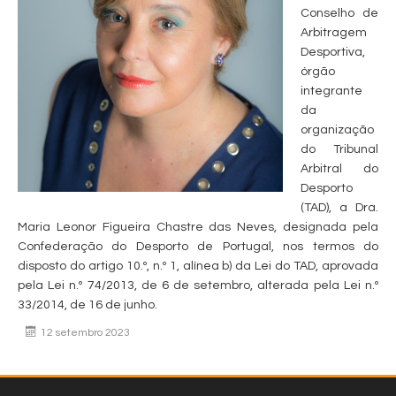
Conselho de
Arbitragem
Desportiva,
órgão
integrante
da
organização
do Tribunal
Arbitral do
Desporto
(TAD), a Dra.
Maria Leonor Figueira Chastre das Neves, designada pela
Confederação do Desporto de Portugal, nos termos do
disposto do artigo 10.º, n.º 1, alínea b) da Lei do TAD, aprovada
pela Lei n.º 74/2013, de 6 de setembro, alterada pela Lei n.º
33/2014, de 16 de junho.
12 setembro 2023