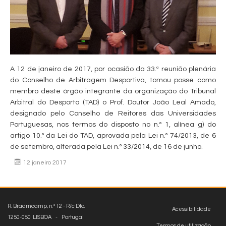
A 12 de janeiro de 2017, por ocasião da 33.ª reunião plenária
do Conselho de Arbitragem Desportiva, tomou posse como
membro deste órgão integrante da organização do Tribunal
Arbitral do Desporto (TAD) o Prof. Doutor João Leal Amado,
designado pelo Conselho de Reitores das Universidades
Portuguesas, nos termos do disposto no n.º 1, alínea g) do
artigo 10.º da Lei do TAD, aprovada pela Lei n.º 74/2013, de 6
de setembro, alterada pela Lei n.º 33/2014, de 16 de junho.
12 janeiro 2017
R. Braamcamp, n.º 12 - R/c Dto.
Acessibilidade
1250-050 LISBOA - Portugal
Termos de utilização