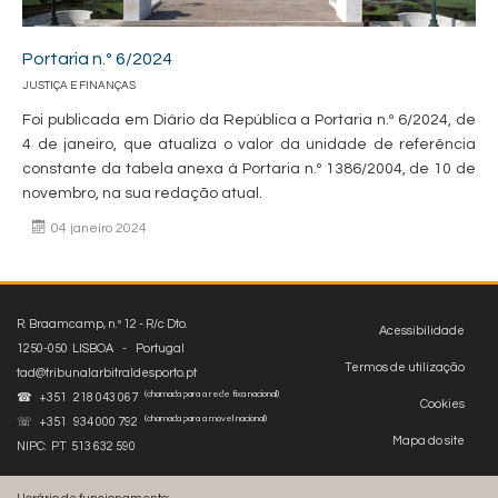
Portaria n.º 6/2024
JUSTIÇA E FINANÇAS
Foi publicada em Diário da República a Portaria n.º 6/2024, de
4 de janeiro, que atualiza o valor da unidade de referência
constante da tabela anexa à Portaria n.º 1386/2004, de 10 de
novembro, na sua redação atual.
04 janeiro 2024
R. Braamcamp, n.º 12 - R/c Dto.
Acessibilidade
1250-050 LISBOA - Portugal
Termos de utilização
tad@tribunalarbitraldesporto.pt
(chamada para a rede fixa nacional)
☎ +351 218 043 067
Cookies
(chamada para a móvel nacional)
☏ +351 934 000 792
Mapa do site
NIPC: PT 513 632 590