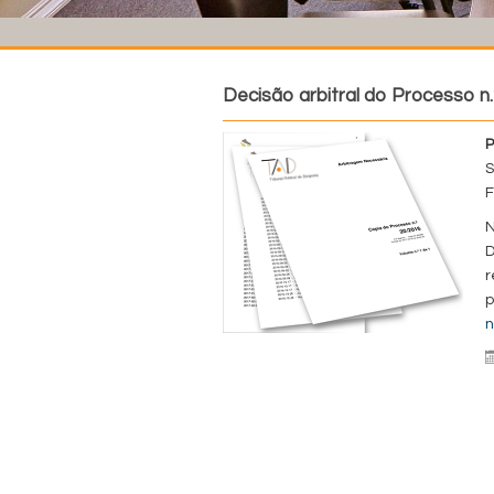
Decisão arbitral do Processo n.
P
S
F
N
D
r
p
n