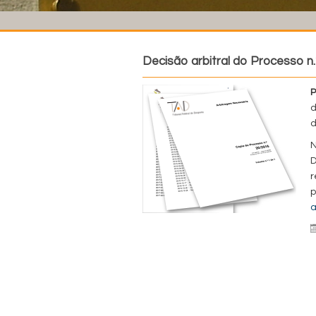
Decisão arbitral do Processo n.
P
d
N
D
r
p
a