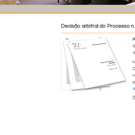
Decisão arbitral do Processo n
P
S
d
N
D
r
p
a