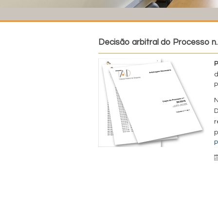
Decisão arbitral do Processo n.
P
d
P
N
D
r
p
P