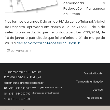
demandada a
Federação Portuguesa
de Futebol.
Nos termos da alínea f) do artigo 34.º da Lei do Tribunal Arbitral
do Desporto, aprovada em anexo à Lei n.º 74/2013, de 6 de
setembro, na redação que lhe foi dada pela Lei n.º 33/2014, de
16 de junho, é publicitado que foi proferida a 21 de março de
2018 a
decisão arbitral no Processo n.º 16/2018
.
27 março 2018
R. Braamcamp, n.º 12 - R/c Dto.
Acessibilidade
1250-050 LISBOA - Portugal
Termos de utilização
tad@tribunalarbitraldesporto.pt
(chamada para a rede fixa nacional)
☎ +351 218 043 067
Cookies
(chamada para a móvel nacional)
☏ +351 934 000 792
Mapa do site
NIPC: PT 513 632 590