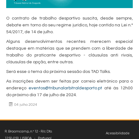
O contrato de trabalho desportivo suscita, desde sempre,
debate em torno do seu regime jurídico, hoje contido na Lei n.º
54/2017, de 14 de julho.
Alguns desenvolvimentos recentes merecem especial
destaque em matérias que se prendem com a liberdade de
trabalho do praticante desportivo - cláusulas anti rivais,
cláusulas de opção, entre outras.
Será esse o tema da próxima sessão dos TAD Talks.
As inscrições devem ser feitas por correio eletrónico para o
endereço
eventos@tribunalarbitraldesporto.pt
até às 12h00
do próximo dia 17 de julho de 2024.
04 julho 2024
R. Braamcamp, n.º 12 - R/c Dto.
Acessibilidade
1250-050 LISBOA - Portugal