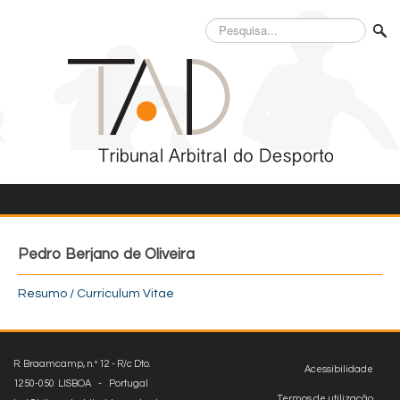
Pesquisa...
Pedro Berjano de Oliveira
Resumo / Curriculum Vitae
R. Braamcamp, n.º 12 - R/c Dto.
Acessibilidade
1250-050 LISBOA - Portugal
Termos de utilização