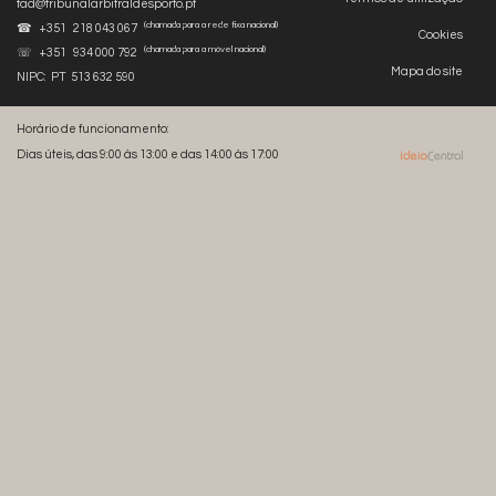
tad@tribunalarbitraldesporto.pt
(chamada para a rede fixa nacional)
☎ +351 218 043 067
Cookies
(chamada para a móvel nacional)
☏ +351 934 000 792
Mapa do site
NIPC: PT 513 632 590
Horário de funcionamento:
Dias úteis, das 9:00 às 13:00 e das 14:00 às 17:00