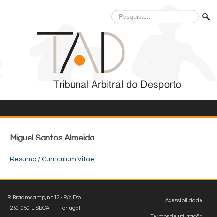
Pesquisa...
Miguel Santos Almeida
Resumo / Curriculum Vitae
R. Braamcamp, n.º 12 - R/c Dto.
Acessibilidade
1250-050 LISBOA - Portugal
Termos de utilização