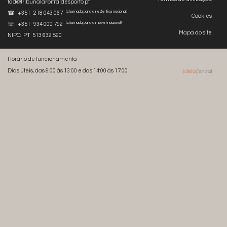
tad@tribunalarbitraldesporto.pt
(chamada para a rede fixa nacional)
☎ +351 218 043 067
Cookies
(chamada para a móvel nacional)
☏ +351 934 000 792
Mapa do site
NIPC: PT 513 632 590
Horário de funcionamento:
Dias úteis, das 9:00 às 13:00 e das 14:00 às 17:00